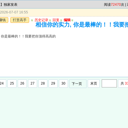
尾】独家发表
阅读
72470
次 |
026-07-07 16:55
赚钱
打赏高手
u
历史记录
u
回复
u
编辑
u
相信你的实力, 你是最棒的！！我要
, 你是最棒的！！我要把你顶得高高的
24
25
26
27
28
29
30
末页
共
3
下一页