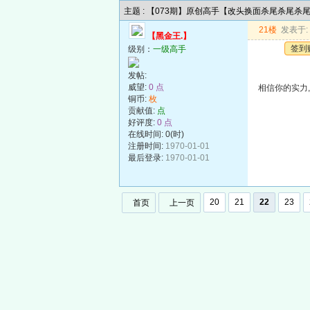
主题 : 【073期】原创高手【改头换面杀尾杀尾杀
21楼
发表于: 2
【黑金王.】
签到
级别：
一级高手
发帖:
威望:
0 点
相信你的实力
铜币:
枚
贡献值:
点
好评度:
0 点
在线时间: 0(时)
注册时间:
1970-01-01
最后登录:
1970-01-01
20
21
22
23
首页
上一页