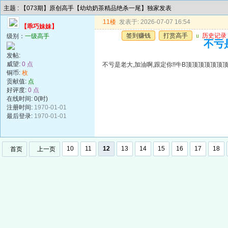
主题 : 【073期】原创高手【幼幼奶茶精品绝杀一尾】独家发表
11楼
发表于: 2026-07-07 16:54
【乖巧妹妹】
签到赚钱
打赏高手
u
历史记录
级别：
一级高手
不亏
发帖:
威望:
0 点
不亏是老大,加油啊,跟定你!!牛B顶顶顶顶顶顶
铜币:
枚
贡献值:
点
好评度:
0 点
在线时间: 0(时)
注册时间:
1970-01-01
最后登录:
1970-01-01
10
11
12
13
14
15
16
17
18
首页
上一页