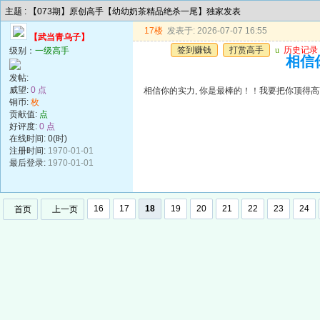
主题 : 【073期】原创高手【幼幼奶茶精品绝杀一尾】独家发表
17楼
发表于: 2026-07-07 16:55
【武当青乌子】
签到赚钱
打赏高手
u
历史记录
级别：
一级高手
相信你
发帖:
威望:
0 点
相信你的实力, 你是最棒的！！我要把你顶得高高的..
铜币:
枚
贡献值:
点
好评度:
0 点
在线时间: 0(时)
注册时间:
1970-01-01
最后登录:
1970-01-01
16
17
18
19
20
21
22
23
24
首页
上一页