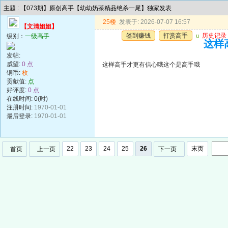
主题 : 【073期】原创高手【幼幼奶茶精品绝杀一尾】独家发表
25楼
发表于: 2026-07-07 16:57
【文清姐姐】
签到赚钱
打赏高手
u
历史记录
级别：
一级高手
这样
发帖:
威望:
0 点
这样高手才更有信心哦这个是高手哦
铜币:
枚
贡献值:
点
好评度:
0 点
在线时间: 0(时)
注册时间:
1970-01-01
最后登录:
1970-01-01
22
23
24
25
26
末页
首页
上一页
下一页