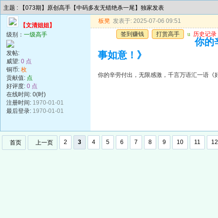
主题 : 【073期】原创高手【中码多友无错绝杀一尾】独家发表
板凳
发表于: 2025-07-06 09:51
【文清姐姐】
签到赚钱
打赏高手
u
历史记录
级别：
一级高手
你的
发帖:
事如意！》
威望:
0 点
铜币:
枚
你的辛劳付出，无限感激，千言万语汇一语《
贡献值:
点
好评度:
0 点
在线时间: 0(时)
注册时间:
1970-01-01
最后登录:
1970-01-01
2
3
4
5
6
7
8
9
10
11
12
首页
上一页