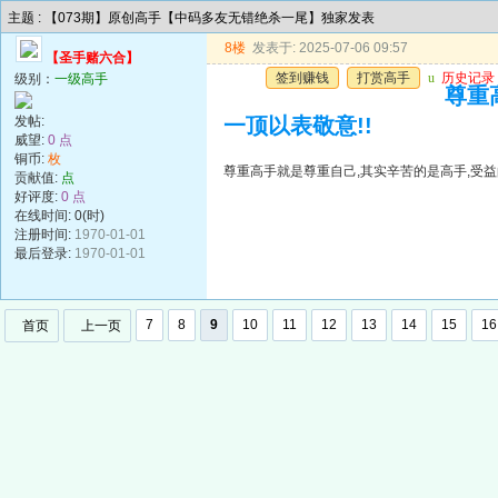
主题 : 【073期】原创高手【中码多友无错绝杀一尾】独家发表
8楼
发表于: 2025-07-06 09:57
【圣手赌六合】
签到赚钱
打赏高手
u
历史记录
级别：
一级高手
尊重
发帖:
一顶以表敬意!!
威望:
0 点
铜币:
枚
尊重高手就是尊重自己,其实辛苦的是高手,受益
贡献值:
点
好评度:
0 点
在线时间: 0(时)
注册时间:
1970-01-01
最后登录:
1970-01-01
7
8
9
10
11
12
13
14
15
16
首页
上一页