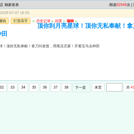
6码】独家发表
阅读
92948
次 |
026-07-07 16:55
赚钱
打赏高手
u
历史记录
u
回复
u
编辑
u
顶你到月亮星球！顶你无私奉献！拿
种田
球！顶你无私奉献！拿刀问老曾，用尾压庄家！开着宝马去种田
32
33
34
35
36
37
38
末页
共
4
下一页