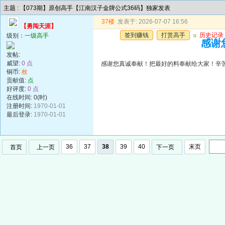
主题 : 【073期】原创高手【江南汉子金牌公式36码】独家发表
37楼
发表于: 2026-07-07 16:56
【勇闯天涯】
签到赚钱
打赏高手
u
历史记录
级别：
一级高手
感谢
发帖:
威望:
0 点
感谢您真诚奉献！把最好的料奉献给大家！辛
铜币:
枚
贡献值:
点
好评度:
0 点
在线时间: 0(时)
注册时间:
1970-01-01
最后登录:
1970-01-01
36
37
38
39
40
末页
首页
上一页
下一页