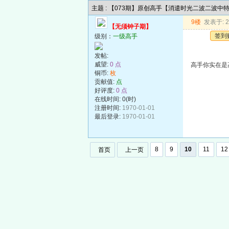
主题 : 【073期】原创高手【消遣时光二波二波中
9楼
发表于: 20
【无须钟子期】
签到
级别：
一级高手
发帖:
威望:
0 点
高手你实在是
铜币:
枚
贡献值:
点
好评度:
0 点
在线时间: 0(时)
注册时间:
1970-01-01
最后登录:
1970-01-01
8
9
10
11
12
首页
上一页