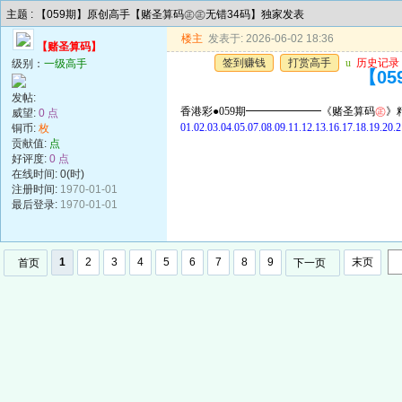
主题 : 【059期】原创高手【赌圣算码㊣㊣无错34码】独家发表
楼主
发表于: 2026-06-02 18:36
【赌圣算码】
签到赚钱
打赏高手
u
历史记录
级别：
一级高手
【0
发帖:
香港彩●059期━━━━━━━《赌圣算码
㊣
》
威望:
0 点
01.02.03.04.05.07.08.09.11.12.13.16.17.18.19.20.2
铜币:
枚
贡献值:
点
好评度:
0 点
在线时间: 0(时)
注册时间:
1970-01-01
最后登录:
1970-01-01
1
2
3
4
5
6
7
8
9
末页
首页
下一页